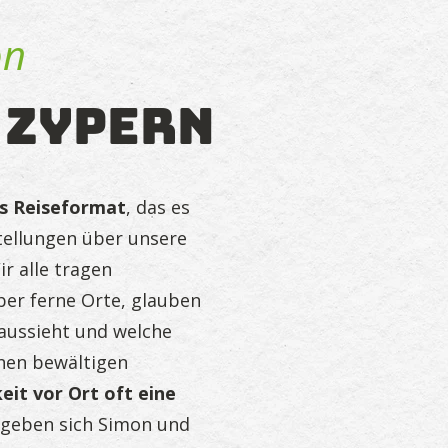
on
- Zypern
es Reiseformat
, das es
tellungen über unsere
r alle tragen
ber ferne Orte, glauben
 aussieht und welche
hen bewältigen
keit vor Ort oft eine
egeben sich Simon und