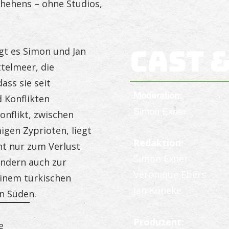
chehens – ohne Studios,
Cast 
ägt es Simon und Jan
ttelmeer, die
ass sie seit
Moderation:
 Konflikten
Simon Exner
onflikt, zwischen
igen Zyprioten, liegt
Redaktion:
ht nur zum Verlust
Simon Exner
ondern auch zur
Veronique Ebers
einem türkischen
Jan Köneke
n Süden.
Produzent:
e