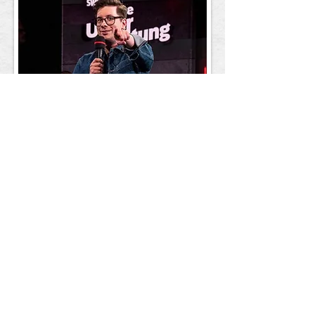
Foto: SWR
Projekte
(auswahl)
Autor für "
Fun Facts
" (YouTube)
Autor für "
Neo Social Club mit Laura
Larsson
" (ZDF)